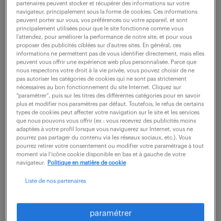
partenaires peuvent stocker et récupérer des informations sur votre
navigateur, principalement sous la forme de cookies. Ces informations
peuvent porter sur vous, vos préférences ou votre appareil, et sont
ne ratez aucune
principalement utilisées pour que le site fonctionne comme vous
l’attendez, pour améliorer la performance de notre site, et pour vous
proposer des publicités ciblées sur d’autres sites. En général, ces
opportunité.
informations ne permettent pas de vous identifier directement, mais elles
peuvent vous offrir une expérience web plus personnalisée. Parce que
nous respectons votre droit à la vie privée, vous pouvez choisir de ne
recevez chaque semaine par mail les offres qui
pas autoriser les catégories de cookies qui ne sont pas strictement
nécessaires au bon fonctionnement du site Internet. Cliquez sur
correspondent à votre dernière recherche.
“paramétrer”, puis sur les titres des différentes catégories pour en savoir
plus et modifier nos paramètres par défaut. Toutefois, le refus de certains
types de cookies peut affecter votre navigation sur le site et les services
que nous pouvons vous offrir (ex : vous recevrez des publicités moins
créer une alerte
adaptées à votre profil lorsque vous naviguerez sur Internet, vous ne
pourrez pas partager du contenu via les réseaux sociaux, etc.). Vous
pourrez retirer votre consentement ou modifier votre paramétrage à tout
moment via l’icône cookie disponible en bas et à gauche de votre
navigateur.
Politique en matière de cookie
Liste de nos partenaires
partagez-nous
paramétrer
votre CV !