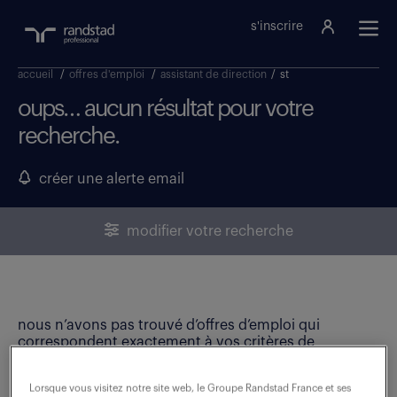
s'inscrire
accueil
/
offres d'emploi
/
assistant de direction
/
st
oups… aucun résultat pour votre
recherche.
créer une alerte email
modifier votre recherche
nous n’avons pas trouvé d’offres d’emploi qui
correspondent exactement à vos critères de
recherche. Modifiez vos critères ou créez une alerte
email pour ne manquer aucune opportunité !
Lorsque vous visitez notre site web, le Groupe Randstad France et ses