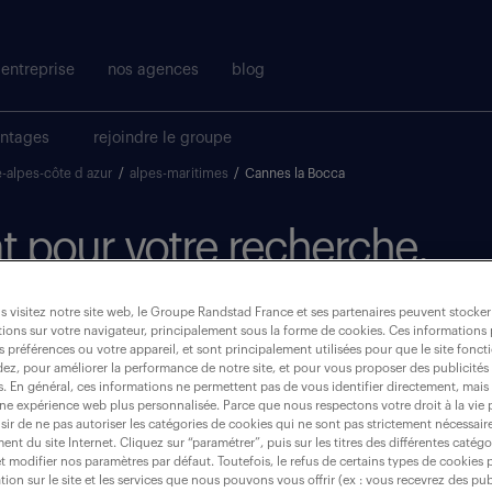
entreprise
nos agences
blog
antages
rejoindre le groupe
-alpes-côte d azur
/
alpes-maritimes
/
Cannes la Bocca
t pour votre recherche.
 visitez notre site web, le Groupe Randstad France et ses partenaires peuvent stocker
où ?
ions sur votre navigateur, principalement sous la forme de cookies. Ces informations
s préférences ou votre appareil, et sont principalement utilisées pour que le site fo
dez, pour améliorer la performance de notre site, et pour vous proposer des publicités 
es. En général, ces informations ne permettent pas de vous identifier directement, mais
une expérience web plus personnalisée. Parce que nous respectons votre droit à la vie 
ir de ne pas autoriser les catégories de cookies qui ne sont pas strictement nécessair
cannes (06150)
nt du site Internet. Cliquez sur “paramétrer”, puis sur les titres des différentes catég
et modifier nos paramètres par défaut. Toutefois, le refus de certains types de cookies 
tion sur le site et les services que nous pouvons vous offrir (ex : vous recevrez des pu