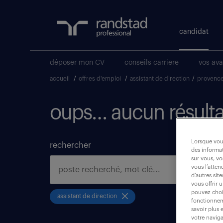
candidat
déposer mon CV
conseils carriere
vos av
accueil
/
offres d'emploi
/
assistant de direction
/
provence
oups… aucun résulta
Lorsque vous
rechercher
des informat
sur vous, vo
vous l’atten
d’autres sit
vous offrir 
pouvez chois
assistant de direction
fonctionneme
savoir plus 
votre naviga