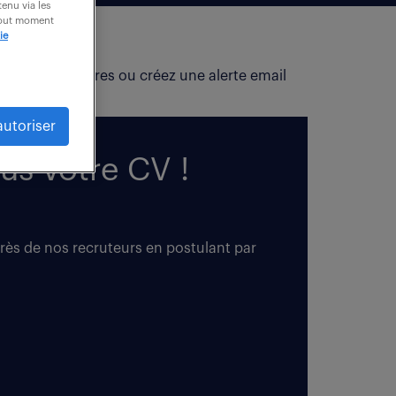
enu via les
 tout moment
ie
fiez vos critères ou créez une alerte email
autoriser
us votre CV !
près de nos recruteurs en postulant par