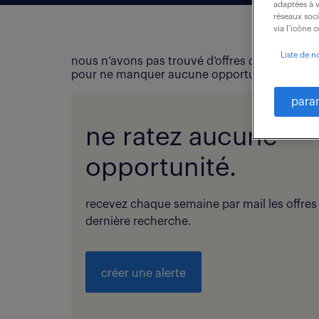
adaptées à v
réseaux soc
via l’icône 
Liste de n
nous n’avons pas trouvé d’offres d’emploi qui
pour ne manquer aucune opportunité !
para
ne ratez aucune
opportunité.
recevez chaque semaine par mail les offres
dernière recherche.
créer une alerte