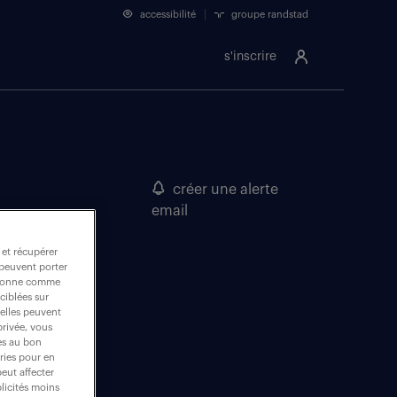
accessibilité
groupe randstad
s'inscrire
créer une alerte
email
 et récupérer
 peuvent porter
nctionne comme
ciblées sur
 elles peuvent
privée, vous
es au bon
ories pour en
peut affecter
blicités moins