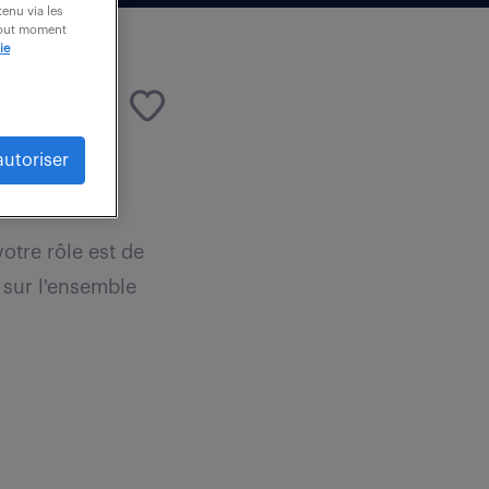
enu via les
 tout moment
ie
autoriser
otre rôle est de
 sur l'ensemble