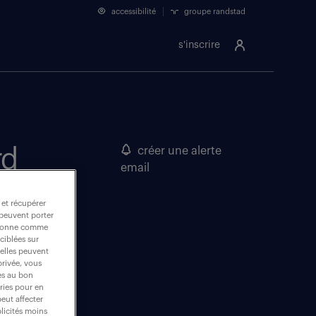
accessibilité
groupe randstad
s'inscrire
rd
créer une alerte
email
 et récupérer
 peuvent porter
nctionne comme
ciblées sur
 elles peuvent
privée, vous
es au bon
ories pour en
peut affecter
blicités moins