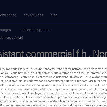
entreprise
nos agences
blog
antages
rejoindre le groupe
-de-france
/
nord
ssistant commercial f h , No
 visitez notre site web, le Groupe Randstad France et ses partenaires peuvent stocker
où ?
ions sur votre navigateur, principalement sous la forme de cookies. Ces informations
s préférences ou votre appareil, et sont principalement utilisées pour que le site fo
dez, pour améliorer la performance de notre site, et pour vous proposer des publicités 
intérim
(1)
es. En général, ces informations ne permettent pas de vous identifier directement, mais
une expérience web plus personnalisée. Parce que nous respectons votre droit à la vie 
ir de ne pas autoriser les catégories de cookies qui ne sont pas strictement nécessair
nord (59)
nt du site Internet. Cliquez sur “paramétrer”, puis sur les titres des différentes catég
et modifier nos paramètres par défaut. Toutefois, le refus de certains types de cookies 
tion sur le site et les services que nous pouvons vous offrir (ex : vous recevrez des pu