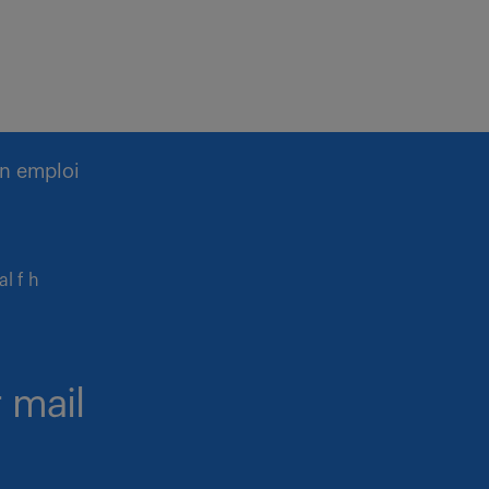
n emploi
l f h
 mail