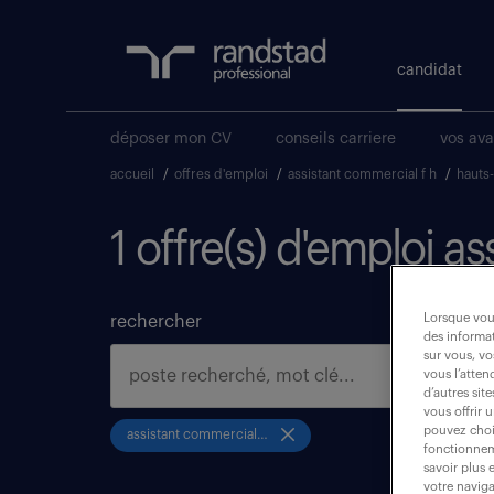
candidat
déposer mon CV
conseils carriere
vos av
accueil
/
offres d'emploi
/
assistant commercial f h
/
hauts
1 offre(s) d'emploi a
Lorsque vous
rechercher
des informat
sur vous, vo
vous l’atten
d’autres sit
vous offrir 
pouvez chois
assistant commercial f h
fonctionneme
savoir plus 
votre naviga