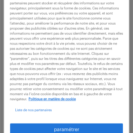
partenaires peuvent stocker et récupérer des informations sur votre
navigateur, principalement sous la forme de cookies. Ces informations
peuvent porter sur vous, vos préférences ou votre appareil, et sont
ne ratez aucune
principalement utilisées pour que le site fonctionne comme vous
l’attendez, pour améliorer la performance de notre site, et pour vous
opportunité.
proposer des publicités ciblées sur d’autres sites. En général, ces
informations ne permettent pas de vous identifier directement, mais elles
peuvent vous offrir une expérience web plus personnalisée. Parce que
nous respectons votre droit à la vie privée, vous pouvez choisir de ne
recevez chaque semaine par mail les offres qui
pas autoriser les catégories de cookies qui ne sont pas strictement
correspondent à votre dernière recherche.
nécessaires au bon fonctionnement du site Internet. Cliquez sur
“paramétrer”, puis sur les titres des différentes catégories pour en savoir
plus et modifier nos paramètres par défaut. Toutefois, le refus de certains
types de cookies peut affecter votre navigation sur le site et les services
créer une alerte
que nous pouvons vous offrir (ex : vous recevrez des publicités moins
adaptées à votre profil lorsque vous naviguerez sur Internet, vous ne
pourrez pas partager du contenu via les réseaux sociaux, etc.). Vous
pourrez retirer votre consentement ou modifier votre paramétrage à tout
moment via l’icône cookie disponible en bas et à gauche de votre
navigateur.
Politique en matière de cookie
Liste de nos partenaires
partagez-nous
paramétrer
votre CV !