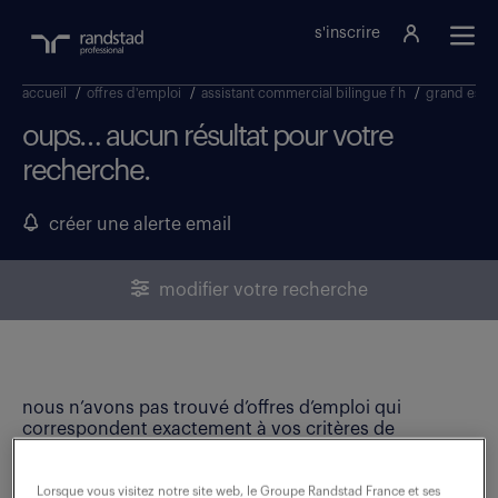
s'inscrire
accueil
/
offres d'emploi
/
assistant commercial bilingue f h
/
grand est
/
oups… aucun résultat pour votre
recherche.
créer une alerte email
modifier votre recherche
nous n’avons pas trouvé d’offres d’emploi qui
correspondent exactement à vos critères de
recherche. Modifiez vos critères ou créez une alerte
email pour ne manquer aucune opportunité !
Lorsque vous visitez notre site web, le Groupe Randstad France et ses