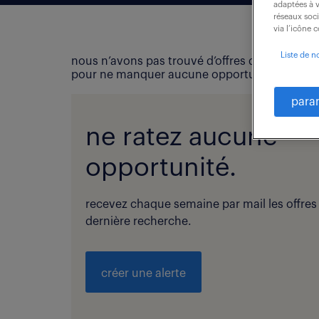
adaptées à v
réseaux soc
via l’icône 
Liste de n
nous n’avons pas trouvé d’offres d’emploi qui
pour ne manquer aucune opportunité !
para
ne ratez aucune
opportunité.
recevez chaque semaine par mail les offres
dernière recherche.
créer une alerte