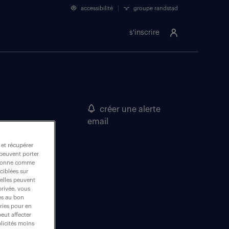
accessibilité
groupe randstad
s'inscrire
créer une alerte
email
 et récupérer
 peuvent porter
nctionne comme
ciblées sur
 elles peuvent
privée, vous
es au bon
ories pour en
peut affecter
blicités moins