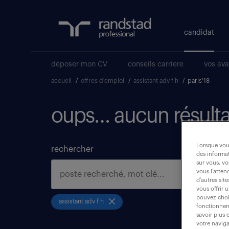
candidat
déposer mon CV
conseils carriere
vos av
accueil
/
offres d'emploi
/
assistant adv f h
/
paris'18
oups… aucun résulta
Lorsque vous
rechercher
des informat
sur vous, vo
vous l’atten
d’autres sit
vous offrir 
pouvez chois
assistant adv f h
fonctionneme
savoir plus 
votre naviga