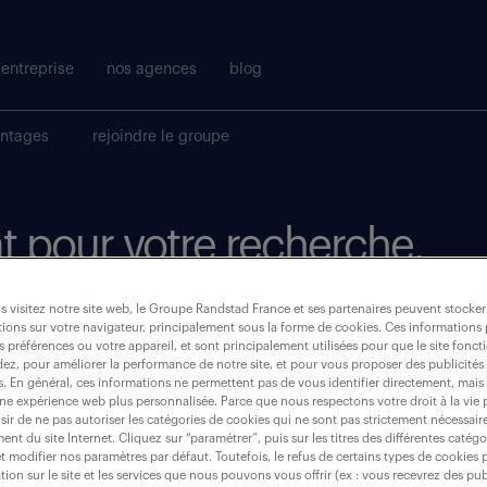
entreprise
nos agences
blog
antages
rejoindre le groupe
t pour votre recherche.
 visitez notre site web, le Groupe Randstad France et ses partenaires peuvent stocker
où ?
ions sur votre navigateur, principalement sous la forme de cookies. Ces informations
s préférences ou votre appareil, et sont principalement utilisées pour que le site fo
dez, pour améliorer la performance de notre site, et pour vous proposer des publicités 
es. En général, ces informations ne permettent pas de vous identifier directement, mais
une expérience web plus personnalisée. Parce que nous respectons votre droit à la vie 
ir de ne pas autoriser les catégories de cookies qui ne sont pas strictement nécessair
paris 18 (75018)
nt du site Internet. Cliquez sur “paramétrer”, puis sur les titres des différentes catég
et modifier nos paramètres par défaut. Toutefois, le refus de certains types de cookies 
tion sur le site et les services que nous pouvons vous offrir (ex : vous recevrez des pu