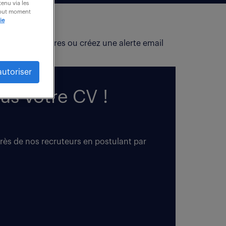
enu via les
 tout moment
ie
fiez vos critères ou créez une alerte email
autoriser
us votre CV !
près de nos recruteurs en postulant par