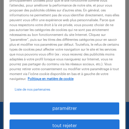
principalement utilisées pour que le site fonctionne comme vous
l’attendez, pour améliorer la performance de notre site, et pour vous
proposer des publicités ciblées sur d’autres sites. En général, ces
Ce poste, basé à TOULOUSE est à pourvoir dans le
informations ne permettent pas de vous identifier directement, mais elles
peuvent vous offrir une expérience web plus personnalisée. Parce que
cadre d'une mission d'une durée de 4 mois. Au cœur
nous respectons votre droit à la vie privée, vous pouvez choisir de ne
de la Discipline Antennes Spatiales, vous jouez un
pas autoriser les catégories de cookies qui ne sont pas strictement
nécessaires au bon fonctionnement du site Internet. Cliquez sur
rôle stratégique dans la conception et...
“paramétrer”, puis sur les titres des différentes catégories pour en savoir
plus et modifier nos paramètres par défaut. Toutefois, le refus de certains
types de cookies peut affecter votre navigation sur le site et les services
que nous pouvons vous offrir (ex : vous recevrez des publicités moins
voir l'offre
adaptées à votre profil lorsque vous naviguerez sur Internet, vous ne
pourrez pas partager du contenu via les réseaux sociaux, etc.). Vous
pourrez retirer votre consentement ou modifier votre paramétrage à tout
moment via l’icône cookie disponible en bas et à gauche de votre
navigateur.
Politique en matière de cookie
Liste de nos partenaires
paramétrer
Nous faisons le maximum pour trouver un emploi
qui vous correspond parmi nos offres :
tout rejeter