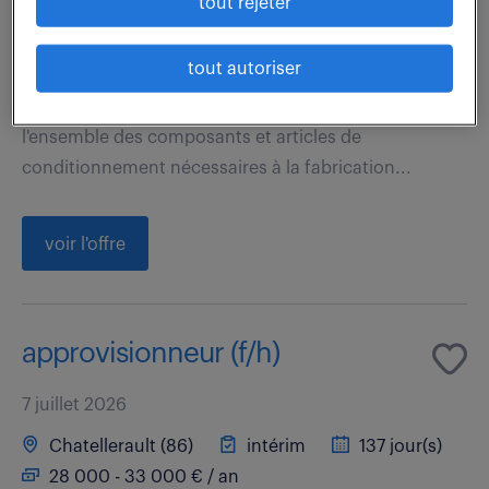
tout rejeter
35 000 - 40 000 € / an
tout autoriser
Votre rôle consiste à garantir en termes de délais,
coûts et qualité la disponibilité et la conformité de
l'ensemble des composants et articles de
conditionnement nécessaires à la fabrication...
voir l'offre
approvisionneur (f/h)
7 juillet 2026
Chatellerault (86)
intérim
137 jour(s)
28 000 - 33 000 € / an