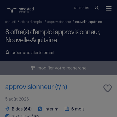
s'inscrire
accueil
/
offres d'emploi
/
approvisionneur
/
nouvelle-aquitaine
8 offre(s) d'emploi approvisionneur,
Nouvelle-Aquitaine
créer une alerte email
modifier votre recherche
approvisionneur (f/h)
5 août 2026
Bidos (64)
intérim
6 mois
35 000 € / an