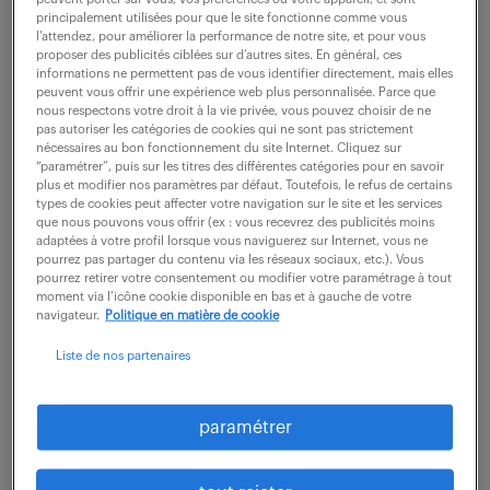
principalement utilisées pour que le site fonctionne comme vous
30 000 - 35 000 € / an
l’attendez, pour améliorer la performance de notre site, et pour vous
proposer des publicités ciblées sur d’autres sites. En général, ces
informations ne permettent pas de vous identifier directement, mais elles
Vos missions seront les suivantes : - Définir la vision
peuvent vous offrir une expérience web plus personnalisée. Parce que
et la politique du programme d'approvisionnement
nous respectons votre droit à la vie privée, vous pouvez choisir de ne
pas autoriser les catégories de cookies qui ne sont pas strictement
autour des 5 piliers : innovation, qualité, réactivité,
nécessaires au bon fonctionnement du site Internet. Cliquez sur
“paramétrer”, puis sur les titres des différentes catégories pour en savoir
livraison et compétitivité,...
plus et modifier nos paramètres par défaut. Toutefois, le refus de certains
types de cookies peut affecter votre navigation sur le site et les services
que nous pouvons vous offrir (ex : vous recevrez des publicités moins
adaptées à votre profil lorsque vous naviguerez sur Internet, vous ne
voir l'offre
pourrez pas partager du contenu via les réseaux sociaux, etc.). Vous
pourrez retirer votre consentement ou modifier votre paramétrage à tout
moment via l’icône cookie disponible en bas et à gauche de votre
navigateur.
Politique en matière de cookie
approvisionneur supply chain
Liste de nos partenaires
(h/f)
paramétrer
3 août 2026
Martillac (33)
intérim
6 mois