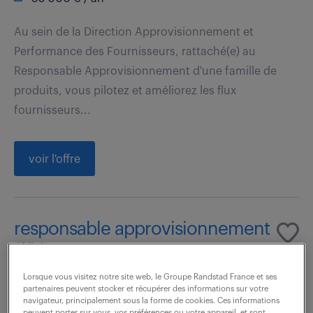
Au sein de la Direction Approvisionnement et
Performance des Fournisseurs, rattaché(e) au
Responsable Approvisionnement d'une famille de
produits, vous pilotez et améliorez les flux
fournisseurs...
voir l'offre
responsable approvisionnement
(f/h)
Lorsque vous visitez notre site web, le Groupe Randstad France et ses
4 août 2026
partenaires peuvent stocker et récupérer des informations sur votre
navigateur, principalement sous la forme de cookies. Ces informations
Rochefort (17)
intérim
4 mois
peuvent porter sur vous, vos préférences ou votre appareil, et sont