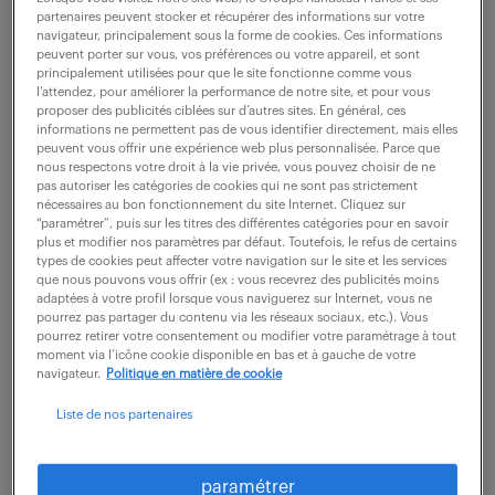
partenaires peuvent stocker et récupérer des informations sur votre
navigateur, principalement sous la forme de cookies. Ces informations
peuvent porter sur vous, vos préférences ou votre appareil, et sont
ne ratez aucune
principalement utilisées pour que le site fonctionne comme vous
l’attendez, pour améliorer la performance de notre site, et pour vous
opportunité.
proposer des publicités ciblées sur d’autres sites. En général, ces
informations ne permettent pas de vous identifier directement, mais elles
peuvent vous offrir une expérience web plus personnalisée. Parce que
nous respectons votre droit à la vie privée, vous pouvez choisir de ne
recevez chaque semaine par mail les offres qui
pas autoriser les catégories de cookies qui ne sont pas strictement
correspondent à votre dernière recherche.
nécessaires au bon fonctionnement du site Internet. Cliquez sur
“paramétrer”, puis sur les titres des différentes catégories pour en savoir
plus et modifier nos paramètres par défaut. Toutefois, le refus de certains
types de cookies peut affecter votre navigation sur le site et les services
créer une alerte
que nous pouvons vous offrir (ex : vous recevrez des publicités moins
adaptées à votre profil lorsque vous naviguerez sur Internet, vous ne
pourrez pas partager du contenu via les réseaux sociaux, etc.). Vous
pourrez retirer votre consentement ou modifier votre paramétrage à tout
moment via l’icône cookie disponible en bas et à gauche de votre
navigateur.
Politique en matière de cookie
Liste de nos partenaires
partagez-nous
votre CV !
paramétrer