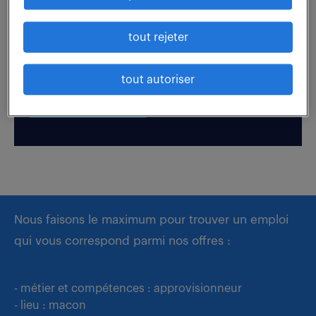
Boostez votre visibilité auprès de nos recruteurs
tout rejeter
en postulant par candidature spontanée.
tout autoriser
déposer mon CV
Nous faisons le maximum pour trouver un emploi
qui vous correspond parmi nos offres :
- métier et compétences : approvisionneur
- lieu : macon