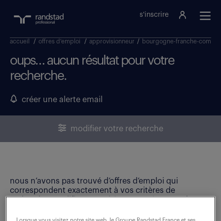
s'inscrire
accueil
/
offres d'emploi
/
approvisionneur
/
bourgogne-franche-comté
oups… aucun résultat pour votre
recherche.
créer une alerte email
modifier votre recherche
nous n’avons pas trouvé d’offres d’emploi qui
correspondent exactement à vos critères de
recherche. Modifiez vos critères ou créez une alerte
email pour ne manquer aucune opportunité !
Lorsque vous visitez notre site web, le Groupe Randstad France et ses