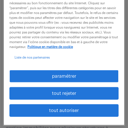
principalement en charge de la gestion de l'ensemble
nécessaires au bon fonctionnement du site Internet. Cliquez sur
“paramétrer”, puis sur les titres des différentes catégories pour en savoir
des actes administratifs liés aux trois mandats :
plus et modifier nos paramètres par défaut. Toutefois, le refus de certains
Soltéa, le passeport de prévention et le...
types de cookies peut affecter votre navigation sur le site et les services
que nous pouvons vous offrir (ex : vous recevrez des publicités moins
adaptées à votre profil lorsque vous naviguerez sur Internet, vous ne
pourrez pas partager du contenu via les réseaux sociaux, etc.). Vous
voir l'offre
pourrez retirer votre consentement ou modifier votre paramétrage à tout
moment via l’icône cookie disponible en bas et à gauche de votre
navigateur.
Politique en matière de cookie
Liste de nos partenaires
comptable sci (f/h)
paramétrer
4 août 2026
Le Lion D Angers (49)
CDI
tout rejeter
32 000 - 38 000 € / an
tout autoriser
Rattaché à la Responsable Comptable Groupe, vous
assurez tout d'abord la tenue de la comptabilité de