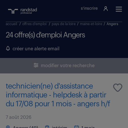
s'inscrire
accueil
/
offres d'emploi
/
pays de la loire
/
maine-et-loire
/
Angers
24 offre(s) d'emploi Angers
créer une alerte email
modifier votre recherche
technicien(ne) d'assistance
informatique - helpdesk à partir
du 17/08 pour 1 mois - angers h/f
7 août 2026