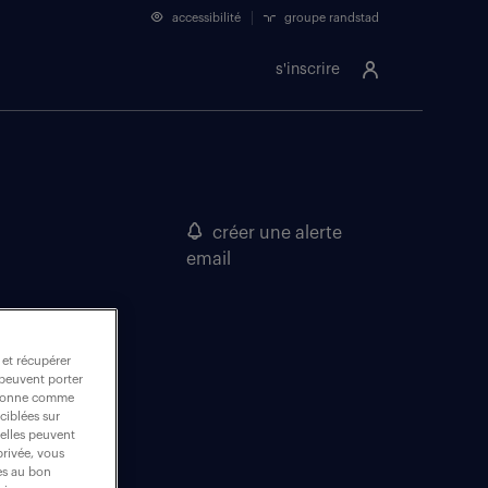
accessibilité
groupe randstad
s'inscrire
créer une alerte
email
 et récupérer
 peuvent porter
nctionne comme
ciblées sur
 elles peuvent
privée, vous
es au bon