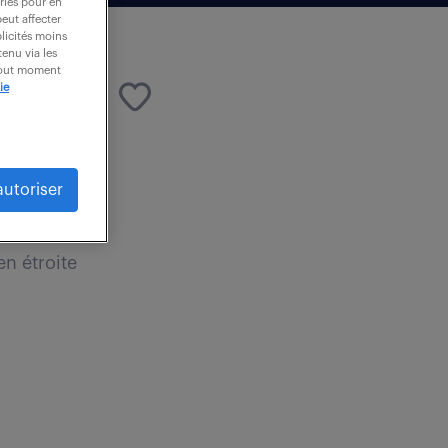
ories pour en
peut affecter
blicités moins
enu via les
 tout moment
ie
autoriser
lopper et de
en étroite