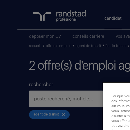
candidat
déposer mon CV
conseils carriere
vos av
accueil
/
offres d'emploi
/
agent de transit
/
île-de-france
/
2 offre(s) d'emploi ag
rechercher
Lorsque vous
des informat
sur vous, vo
vous l’atten
agent de transit
d’autres sit
vous offrir 
pouvez chois