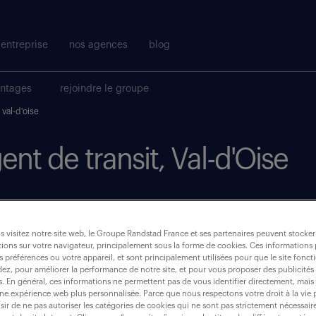
entreprise
nos agences
blog
antages
rejoindre le groupe
val-d'oise
ent de transit, Val-d'Oise
où ?
 visitez notre site web, le Groupe Randstad France et ses partenaires peuvent stocker
CDI
(2)
ions sur votre navigateur, principalement sous la forme de cookies. Ces informations
s préférences ou votre appareil, et sont principalement utilisées pour que le site fo
dez, pour améliorer la performance de notre site, et pour vous proposer des publicités 
val-d oise (95)
es. En général, ces informations ne permettent pas de vous identifier directement, mais
une expérience web plus personnalisée. Parce que nous respectons votre droit à la vie 
ir de ne pas autoriser les catégories de cookies qui ne sont pas strictement nécessair