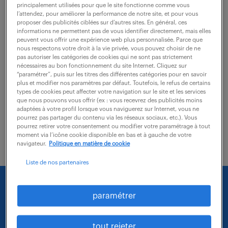
principalement utilisées pour que le site fonctionne comme vous
Vos missions principales sont les suivantes : - Gérez
l’attendez, pour améliorer la performance de notre site, et pour vous
les installations en autonomie sur votre périmètre,
proposer des publicités ciblées sur d’autres sites. En général, ces
informations ne permettent pas de vous identifier directement, mais elles
sous l'autorité du responsable d'équipe - Respectez
peuvent vous offrir une expérience web plus personnalisée. Parce que
nous respectons votre droit à la vie privée, vous pouvez choisir de ne
strictement les consignes de...
pas autoriser les catégories de cookies qui ne sont pas strictement
nécessaires au bon fonctionnement du site Internet. Cliquez sur
“paramétrer”, puis sur les titres des différentes catégories pour en savoir
plus et modifier nos paramètres par défaut. Toutefois, le refus de certains
voir l'offre
types de cookies peut affecter votre navigation sur le site et les services
que nous pouvons vous offrir (ex : vous recevrez des publicités moins
adaptées à votre profil lorsque vous naviguerez sur Internet, vous ne
pourrez pas partager du contenu via les réseaux sociaux, etc.). Vous
pourrez retirer votre consentement ou modifier votre paramétrage à tout
moment via l’icône cookie disponible en bas et à gauche de votre
navigateur.
Politique en matière de cookie
Liste de nos partenaires
Nous faisons le maximum pour trouver un emploi
paramétrer
qui vous correspond parmi nos offres :
tout rejeter