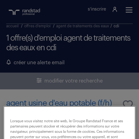
s'inscrire
accueil
/
offres d'emploi
/
agent de traitements des eaux
/
cdi
1 offre(s) d'emploi agent de traitements
des eaux en cdi
créer une alerte email
modifier votre recherche
agent usine d'eau potable (f/h)
23 février 2026
Lorsque vous visitez notre site web, le Groupe Randstad France et ses
partenaires peuvent stocker et récupérer des informations sur votre
Longwy (54)
CDI
25 000 € / an
navigateur, principalement sous la forme de cookies. Ces informations
peuvent porter sur vous, vos préférences ou votre appareil, et sont