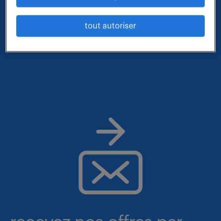
- métier et compétences : agent de reception-
tout autoriser
expedition
- lieu : haut-rhin