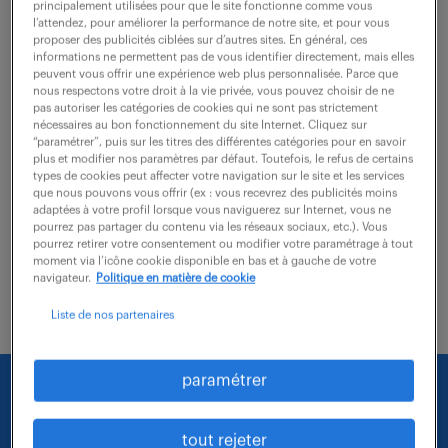
principalement utilisées pour que le site fonctionne comme vous
l’attendez, pour améliorer la performance de notre site, et pour vous
proposer des publicités ciblées sur d’autres sites. En général, ces
Au sein d'une équipe de 7 personnes, vous assurez
informations ne permettent pas de vous identifier directement, mais elles
les flux logistique liés à l'expédition des produits finis
peuvent vous offrir une expérience web plus personnalisée. Parce que
nous respectons votre droit à la vie privée, vous pouvez choisir de ne
(machines + accessoires), Vos missions : - Organiser
pas autoriser les catégories de cookies qui ne sont pas strictement
nécessaires au bon fonctionnement du site Internet. Cliquez sur
l'expédition de matériels...
“paramétrer”, puis sur les titres des différentes catégories pour en savoir
plus et modifier nos paramètres par défaut. Toutefois, le refus de certains
types de cookies peut affecter votre navigation sur le site et les services
que nous pouvons vous offrir (ex : vous recevrez des publicités moins
voir l'offre
adaptées à votre profil lorsque vous naviguerez sur Internet, vous ne
pourrez pas partager du contenu via les réseaux sociaux, etc.). Vous
pourrez retirer votre consentement ou modifier votre paramétrage à tout
moment via l’icône cookie disponible en bas et à gauche de votre
navigateur.
Politique en matière de cookie
Liste de nos partenaires
paramétrer
Nous faisons le maximum pour trouver un emploi
qui vous correspond parmi nos offres :
tout rejeter