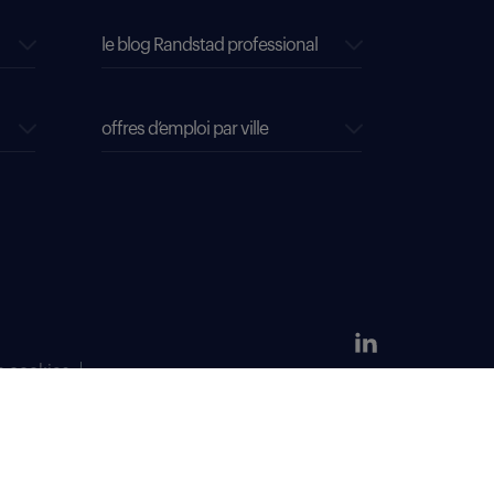
le blog Randstad professional
offres d’emploi par ville
s cookies
304 381 379.