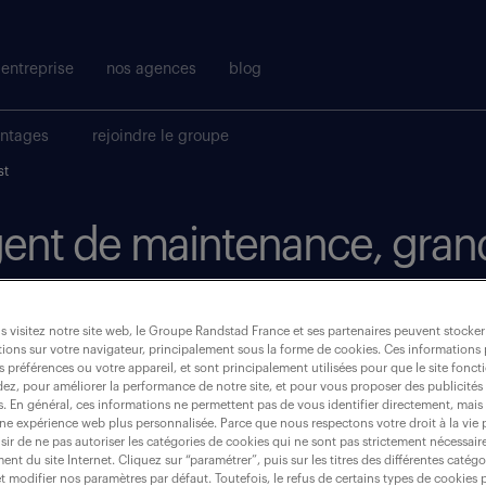
entreprise
nos agences
blog
antages
rejoindre le groupe
st
agent de maintenance, gran
où ?
 visitez notre site web, le Groupe Randstad France et ses partenaires peuvent stocker
ions sur votre navigateur, principalement sous la forme de cookies. Ces informations
s préférences ou votre appareil, et sont principalement utilisées pour que le site fo
intérim
(1)
dez, pour améliorer la performance de notre site, et pour vous proposer des publicités 
es. En général, ces informations ne permettent pas de vous identifier directement, mais
une expérience web plus personnalisée. Parce que nous respectons votre droit à la vie 
grand-est
ir de ne pas autoriser les catégories de cookies qui ne sont pas strictement nécessair
nt du site Internet. Cliquez sur “paramétrer”, puis sur les titres des différentes catég
et modifier nos paramètres par défaut. Toutefois, le refus de certains types de cookies 