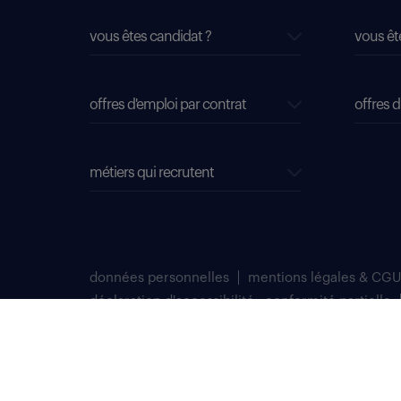
vous êtes candidat ?
vous êt
offres d'emploi par contrat
offres d
métiers qui recrutent
données personnelles
mentions légales & CGU
déclaration d'accessibilité : conformité partielle
plan du site
Select TT, Société par actions simplifiées unipersonnelle im
Notre siège social est situé au 276 avenue du Président Wilson