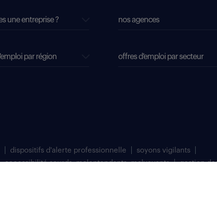
es une entreprise ?
nos agences
'emploi par région
offres d'emploi par secteur
dispositifs d'alerte professionnelle
soyons vigilants
accessibilité sourds, malentendants, malvoyants
gestion de
matriculée au Registre du Commerce et des Sociétés de Bobigny sous le numéro 
 à Saint Denis (93200).