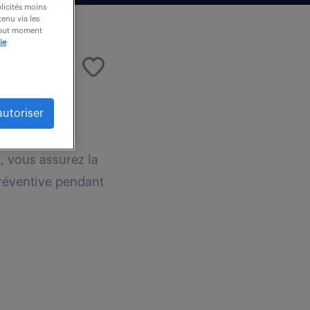
blicités moins
enu via les
 tout moment
ie
autoriser
, vous assurez la
préventive pendant