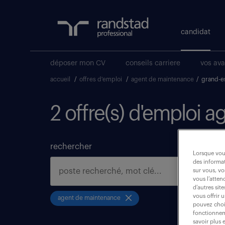
candidat
déposer mon CV
conseils carriere
vos av
accueil
/
offres d'emploi
/
agent de maintenance
/
grand-e
2 offre(s) d'emploi 
rechercher
Lorsque vous
des informat
sur vous, vo
vous l’atten
d’autres sit
vous offrir 
agent de maintenance
pouvez chois
fonctionneme
savoir plus 