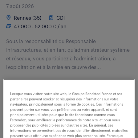
7 août 2026
Rennes (35)
CDI
47 000 - 52 000 € / an
Sous la responsabilité du Responsable
Infrastructures, et en tant qu'administrateur système
et réseaux, vous participez à l'administration, à
l'exploitation et à la mise en œuvre des...
voir l'offre
Lorsque vous visitez notre site web, le Groupe Randstad France et ses
partenaires peuvent stocker et récupérer des informations sur votre
navigateur, principalement sous la forme de cookies. Ces informations
peuvent porter sur vous, vos préférences ou votre appareil, et sont
principalement utilisées pour que le site fonctionne comme vous
expert support run infrastructure
l’attendez, pour améliorer la performance de notre site, et pour vous
proposer des publicités ciblées sur d’autres sites. En général, ces
et sécurité n2/n3 (f/h)
informations ne permettent pas de vous identifier directement, mais elles
peuvent vous offrir une expérience web plus personnalisée. Parce que