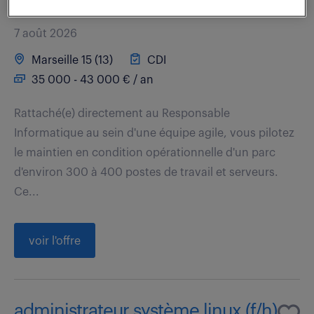
client final(f/h)
7 août 2026
Marseille 15 (13)
CDI
35 000 - 43 000 € / an
Rattaché(e) directement au Responsable
Informatique au sein d'une équipe agile, vous pilotez
le maintien en condition opérationnelle d'un parc
d'environ 300 à 400 postes de travail et serveurs.
Ce...
voir l'offre
administrateur système linux (f/h)