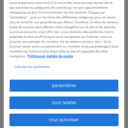
nous respectons votre droit à la vie privée, vous pouvez choisir de ne
7 août 2026
pas autoriser les catégories de cookies qui ne sont pas strictement
nécessaires au bon fonctionnement du site Internet. Cliquez sur
Toulouse (31)
CDI
“paramétrer”, puis sur les titres des différentes catégories pour en savoir
plus et modifier nos paramètres par défaut. Toutefois, le refus de certains
45 000 - 55 000 € / an
types de cookies peut affecter votre navigation sur le site et les services
que nous pouvons vous offrir (ex : vous recevrez des publicités moins
adaptées à votre profil lorsque vous naviguerez sur Internet, vous ne
En tant qu'Expert support RUN N2/N3 votre mission
pourrez pas partager du contenu via les réseaux sociaux, etc.). Vous
principale est d'assurer le support de haut niveau
pourrez retirer votre consentement ou modifier votre paramétrage à tout
moment via l’icône cookie disponible en bas et à gauche de votre
(N2/N3) pour l'infrastructure et la cybersécurité,
navigateur.
Politique en matière de cookie
garantissant ainsi la continuité de service...
Liste de nos partenaires
voir l'offre
paramétrer
tout rejeter
administrateur systèmes et
réseaux / support confirmé - cdi
tout autoriser