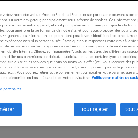
 visitez notre site web, le Groupe Randstad France et ses partenaires peuvent stocker
ions sur votre navigateur, principalement sous la forme de cookies. Ces informations
s préférences ou votre appareil, et sont principalement utilisées pour que le site fo
eur naval (f/h)
dez, pour améliorer la performance de notre site, et pour vous proposer des publicités 
es. En général, ces informations ne permettent pas de vous identifier directement, mais
une expérience web plus personnalisée. Parce que nous respectons votre droit à la vie 
ir de ne pas autoriser les catégories de cookies qui ne sont pas strictement nécessair
nt du site Internet. Cliquez sur “paramétrer”, puis sur les titres des différentes catég
44)
intérim
6 mois
40 000 - 50 000 
et modifier nos paramètres par défaut. Toutefois, le refus de certains types de cookies 
tion sur le site et les services que nous pouvons vous offrir (ex : vous recevrez des pu
otre profil lorsque vous naviguerez sur Internet, vous ne pourrez pas partager du cont
ger de la commodité « Fonctionnement » au sein d'u
iaux, etc.). Vous pourrez retirer votre consentement ou modifier votre paramétrage à
cookie disponible en bas et à gauche de votre navigateur.
Politique en matière de cook
ilotez les activités achats sur votre périmètre. Vous
os partenaires
re panel de...
métrer
tout rejeter
tout 