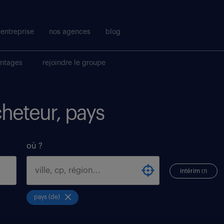
entreprise
nos agences
blog
antages
rejoindre le groupe
cheteur, pays
où ?
intérim
(7)
pays (de)