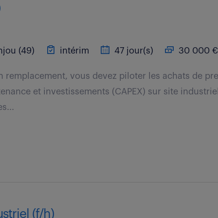
)
jou (49)
intérim
47 jour(s)
30 000 €
n remplacement, vous devez piloter les achats de pre
enance et investissements (CAPEX) sur site industriel
s...
triel (f/h)