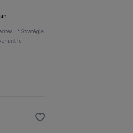
 an
ntes : * Stratégie
venant le