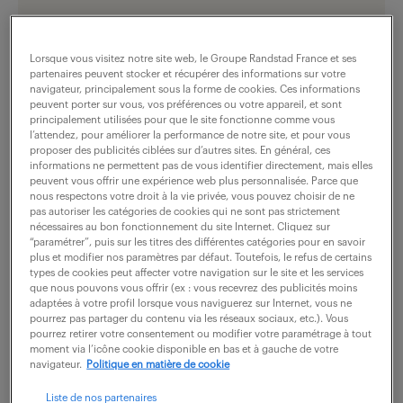
nous contacter
Lorsque vous visitez notre site web, le Groupe Randstad France et ses
partenaires peuvent stocker et récupérer des informations sur votre
industrie
navigateur, principalement sous la forme de cookies. Ces informations
(
7 offres
)
peuvent porter sur vous, vos préférences ou votre appareil, et sont
principalement utilisées pour que le site fonctionne comme vous
nous contacter
l’attendez, pour améliorer la performance de notre site, et pour vous
proposer des publicités ciblées sur d’autres sites. En général, ces
informations ne permettent pas de vous identifier directement, mais elles
peuvent vous offrir une expérience web plus personnalisée. Parce que
nous contacter
nous respectons votre droit à la vie privée, vous pouvez choisir de ne
pas autoriser les catégories de cookies qui ne sont pas strictement
nécessaires au bon fonctionnement du site Internet. Cliquez sur
“paramétrer”, puis sur les titres des différentes catégories pour en savoir
plus et modifier nos paramètres par défaut. Toutefois, le refus de certains
horaires.
types de cookies peut affecter votre navigation sur le site et les services
que nous pouvons vous offrir (ex : vous recevrez des publicités moins
adaptées à votre profil lorsque vous naviguerez sur Internet, vous ne
ouvert
pourrez pas partager du contenu via les réseaux sociaux, etc.). Vous
voir les horaires
pourrez retirer votre consentement ou modifier votre paramétrage à tout
moment via l’icône cookie disponible en bas et à gauche de votre
navigateur.
Politique en matière de cookie
Liste de nos partenaires