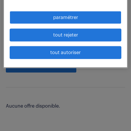
vous êtes recruteur ?
paramétrer
dernières offres -
tout rejeter
spécialité finance.
tout autoriser
recevoir les offres par mail
Aucune offre disponible.