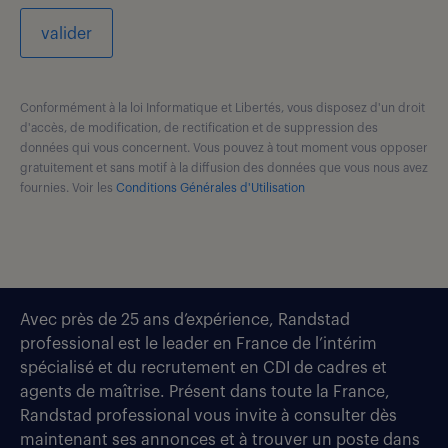
valider
Conformément à la loi Informatique et Libertés, vous disposez d'un droit
d'accès, de modification, de rectification et de suppression des
données qui vous concernent. Vous pouvez à tout moment vous opposer
gratuitement et sans motif à la diffusion des données que vous nous avez
fournies. Voir les
Conditions Générales d'Utilisation
Avec près de 25 ans d’expérience, Randstad
professional est le leader en France de l’intérim
spécialisé et du recrutement en CDI de cadres et
agents de maîtrise. Présent dans toute la France,
Randstad professional vous invite à consulter dès
maintenant ses annonces et à trouver un poste dans