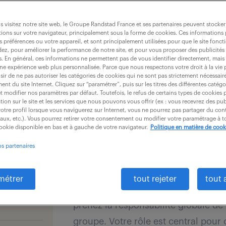
dernières offres - 
gence
 visitez notre site web, le Groupe Randstad France et ses partenaires peuvent stocker
ions sur votre navigateur, principalement sous la forme de cookies. Ces informations
s préférences ou votre appareil, et sont principalement utilisées pour que le site fo
recevoir les offres par mail
dez, pour améliorer la performance de notre site, et pour vous proposer des publicités 
es. En général, ces informations ne permettent pas de vous identifier directement, mais
une expérience web plus personnalisée. Parce que nous respectons votre droit à la vie 
ir de ne pas autoriser les catégories de cookies qui ne sont pas strictement nécessair
nt du site Internet. Cliquez sur “paramétrer”, puis sur les titres des différentes catég
et modifier nos paramètres par défaut. Toutefois, le refus de certains types de cookies 
tion sur le site et les services que nous pouvons vous offrir (ex : vous recevrez des pu
otre profil lorsque vous naviguerez sur Internet, vous ne pourrez pas partager du cont
RESPONSABLE ACHATS BTP
iaux, etc.). Vous pourrez retirer votre consentement ou modifier votre paramétrage à
cookie disponible en bas et à gauche de votre navigateur.
Politique en matière de cook
3 août 2026
os partenaires
Nice (06)
CDI
41 400 
métrer
tout rejeter
tout 
En collaboration avec la Direction 
prenez la responsabilité globale de
groupe. Votre rôle est central pour o