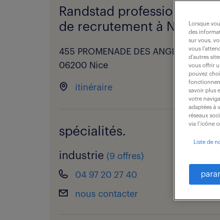
Randstad professional - a
de recrutement à Nice.
Lorsque vous
des informat
sur vous, vo
vous l’atten
455 PROMENADE DES ANGLAIS,
d’autres sit
06200 Nice
vous offrir 
pouvez chois
fonctionneme
itinéraire
savoir plus 
votre naviga
adaptées à v
réseaux soc
via l’icône 
spécialités.
Liste de n
industrie
(
9 offres
)
04 97 20 27 40
para
nous contacter