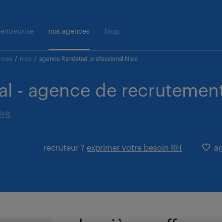
entreprise
nos agences
blog
times
/
nice
/
agence Randstad professional Nice
al - agence de recrutement
ies
recruteur ?
exprimer votre besoin RH
ag