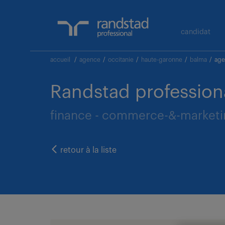
candidat
accueil
/
agence
/
occitanie
/
haute-garonne
/
balma
/
age
Randstad profession
finance - commerce-&-market
retour à la liste