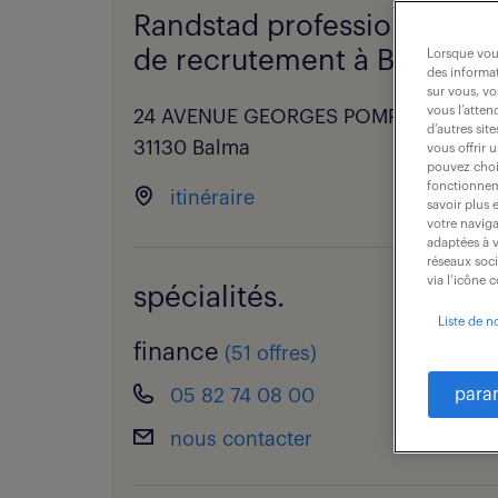
Randstad professional - a
de recrutement à Balma.
Lorsque vous
des informat
sur vous, vo
vous l’atten
24 AVENUE GEORGES POMPIDOU,
d’autres sit
31130 Balma
vous offrir 
pouvez chois
fonctionneme
itinéraire
savoir plus 
votre naviga
adaptées à v
réseaux soc
via l’icône 
spécialités.
Liste de n
finance
(
51 offres
)
05 82 74 08 00
para
nous contacter