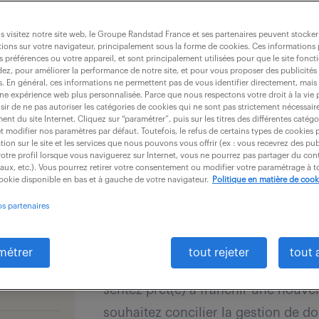
dernières offres - 
gence
 visitez notre site web, le Groupe Randstad France et ses partenaires peuvent stocker
ions sur votre navigateur, principalement sous la forme de cookies. Ces informations
s préférences ou votre appareil, et sont principalement utilisées pour que le site fo
recevoir les offres par mail
dez, pour améliorer la performance de notre site, et pour vous proposer des publicités 
es. En général, ces informations ne permettent pas de vous identifier directement, mais
une expérience web plus personnalisée. Parce que nous respectons votre droit à la vie 
ir de ne pas autoriser les catégories de cookies qui ne sont pas strictement nécessair
nt du site Internet. Cliquez sur “paramétrer”, puis sur les titres des différentes catég
et modifier nos paramètres par défaut. Toutefois, le refus de certains types de cookies 
tion sur le site et les services que nous pouvons vous offrir (ex : vous recevrez des pu
otre profil lorsque vous naviguerez sur Internet, vous ne pourrez pas partager du cont
RESPONSABLE POLE PROD
iaux, etc.). Vous pourrez retirer votre consentement ou modifier votre paramétrage à
cookie disponible en bas et à gauche de votre navigateur.
Politique en matière de cook
4 août 2026
os partenaires
Montauban (82)
CDI
3
métrer
tout rejeter
tout 
Vous êtes un(e) collaborateur(trice
sentez prêt(e) à franchir une nouve
souhaitez concilier la gestion de dos