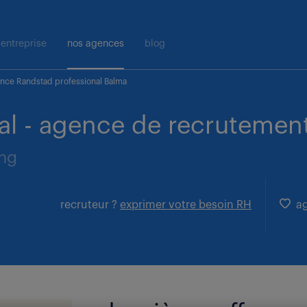
entreprise
nos agences
blog
nce Randstad professional Balma
al - agence de recrutement
ing
recruteur ?
exprimer votre besoin RH
ag