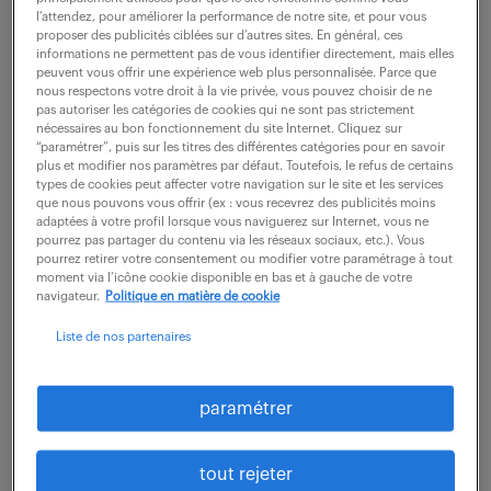
l’attendez, pour améliorer la performance de notre site, et pour vous
proposer des publicités ciblées sur d’autres sites. En général, ces
vous êtes recruteur ?
informations ne permettent pas de vous identifier directement, mais elles
peuvent vous offrir une expérience web plus personnalisée. Parce que
nous respectons votre droit à la vie privée, vous pouvez choisir de ne
pas autoriser les catégories de cookies qui ne sont pas strictement
nécessaires au bon fonctionnement du site Internet. Cliquez sur
dernières offres -
“paramétrer”, puis sur les titres des différentes catégories pour en savoir
plus et modifier nos paramètres par défaut. Toutefois, le refus de certains
spécialité industrie.
types de cookies peut affecter votre navigation sur le site et les services
que nous pouvons vous offrir (ex : vous recevrez des publicités moins
adaptées à votre profil lorsque vous naviguerez sur Internet, vous ne
pourrez pas partager du contenu via les réseaux sociaux, etc.). Vous
pourrez retirer votre consentement ou modifier votre paramétrage à tout
moment via l’icône cookie disponible en bas et à gauche de votre
recevoir les offres par mail
navigateur.
Politique en matière de cookie
Liste de nos partenaires
paramétrer
TECHNICO-COMMERCIAL (F/H)
tout rejeter
24 juillet 2026