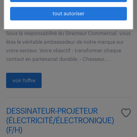
Bordeaux (33)
CDI
tout autoriser
35 000 - 40 000 € / an
Sous la responsabilité du Directeur Commercial, vous
êtes le véritable ambassadeur de notre marque sur
votre secteur. Votre objectif : transformer chaque
contact en partenariat durable. - Chasseur...
voir l'offre
DESSINATEUR-PROJETEUR
(ÉLECTRICITÉ/ÉLECTRONIQUE)
(F/H)