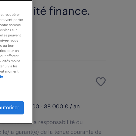
spécialité finance.
 et récupérer
 peuvent porter
nctionne comme
ciblées sur
 elles peuvent
privée, vous
es au bon
ories pour en
peut affecter
blicités moins
enu via les
 tout moment
ie
H)
DI
35 000 - 38 000 € / an
autoriser
urée et sous la responsabilité du
le/la garant(e) de la tenue courante de