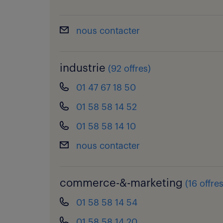
nous contacter
industrie
(
92 offres
)
01 47 67 18 50
01 58 58 14 52
01 58 58 14 10
nous contacter
commerce-&-marketing
(
16 offre
01 58 58 14 54
01 58 58 14 20