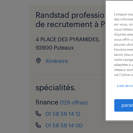
Randstad professional - a
Lorsque vous
des informat
de recrutement à Puteaux.
sur vous, vo
vous l’atten
d’autres sit
4 PLACE DES PYRAMIDES,
vous offrir 
pouvez chois
92800 Puteaux
fonctionneme
savoir plus 
votre naviga
itinéraire
adaptées à v
réseaux soc
via l’icône 
spécialités.
Liste de n
finance
(
129 offres
)
para
01 58 58 14 12
01 58 58 14 00