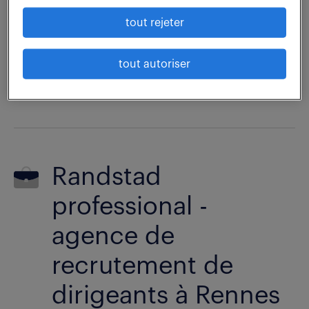
Commerce-&-Marketing
tout rejeter
tel :
02 99 67 41 20
tout autoriser
plus d'infos
Randstad
professional -
agence de
recrutement de
dirigeants à Rennes