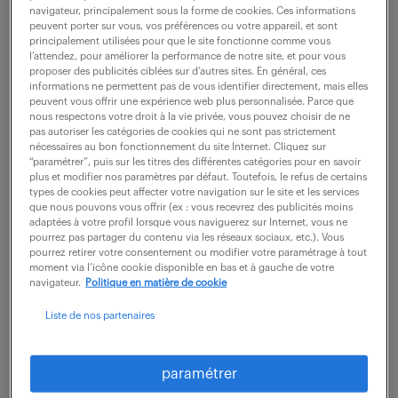
Randstad professional -
navigateur, principalement sous la forme de cookies. Ces informations
peuvent porter sur vous, vos préférences ou votre appareil, et sont
principalement utilisées pour que le site fonctionne comme vous
agence de recrutement
l’attendez, pour améliorer la performance de notre site, et pour vous
proposer des publicités ciblées sur d’autres sites. En général, ces
à Rennes
informations ne permettent pas de vous identifier directement, mais elles
peuvent vous offrir une expérience web plus personnalisée. Parce que
nous respectons votre droit à la vie privée, vous pouvez choisir de ne
pas autoriser les catégories de cookies qui ne sont pas strictement
2 ALLEE MARIE BERHAUT
nécessaires au bon fonctionnement du site Internet. Cliquez sur
“paramétrer”, puis sur les titres des différentes catégories pour en savoir
35000 Rennes
plus et modifier nos paramètres par défaut. Toutefois, le refus de certains
types de cookies peut affecter votre navigation sur le site et les services
que nous pouvons vous offrir (ex : vous recevrez des publicités moins
ouvert
voir les horaires
adaptées à votre profil lorsque vous naviguerez sur Internet, vous ne
pourrez pas partager du contenu via les réseaux sociaux, etc.). Vous
Finance (
16 offres
)
pourrez retirer votre consentement ou modifier votre paramétrage à tout
moment via l’icône cookie disponible en bas et à gauche de votre
tel :
02 99 67 41 20
navigateur.
Politique en matière de cookie
Liste de nos partenaires
Industrie (
14 offres
)
tel :
02 99 67 41 20
paramétrer