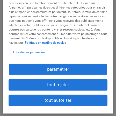
Randstad professional -
nécessaires au bon fonctionnement du site Internet. Cliquez sur
“paramétrer”, puis sur les titres des différentes catégories pour en savoir
plus et modifier nos paramètres par défaut. Toutefois, le refus de certains
agence de recrutement
types de cookies peut affecter votre navigation sur le site et les services
que nous pouvons vous offrir (ex : vous recevrez des publicités moins
à St Etienne
adaptées à votre profil lorsque vous naviguerez sur Internet, vous ne
pourrez pas partager du contenu via les réseaux sociaux, etc.). Vous
pourrez retirer votre consentement ou modifier votre paramétrage à tout
moment via l’icône cookie disponible en bas et à gauche de votre
18 RUE DES ACIERIES
navigateur.
Politique en matière de cookie
42000 St Etienne
Liste de nos partenaires
fermé
voir les horaires
paramétrer
Industrie
tout rejeter
plus d'infos
tout autoriser