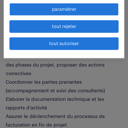
des ressources internes (intégrateurs techniques,
paramétrer
consultants fonctionnels)
Etre l'interface privilégié du client pendant toutes
tout rejeter
les phases du déploiement du projet
Organiser et animer des comités de pilotage de
tout autoriser
projet
Analyser les risques et opportunités de l'ensemble
des phases du projet, proposer des actions
correctives
Coordonner les parties prenantes
(accompagnement et suivi des consultants)
Elaborer la documentation technique et les
rapports d'activité
Assurer le déclenchement du processus de
facturation en fin de projet