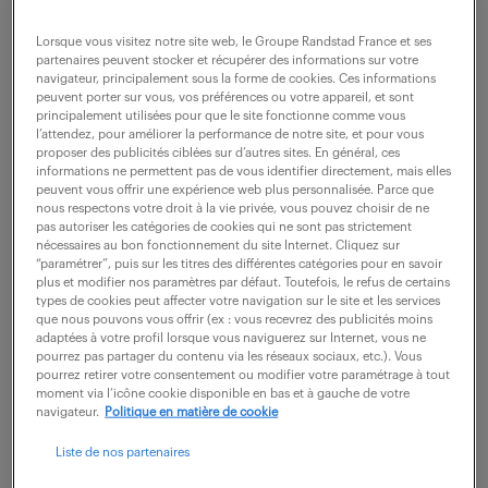
Lorsque vous visitez notre site web, le Groupe Randstad France et ses
description du poste
partenaires peuvent stocker et récupérer des informations sur votre
navigateur, principalement sous la forme de cookies. Ces informations
peuvent porter sur vous, vos préférences ou votre appareil, et sont
principalement utilisées pour que le site fonctionne comme vous
Intégré(e) au sein du service projet vous êtes
l’attendez, pour améliorer la performance de notre site, et pour vous
proposer des publicités ciblées sur d’autres sites. En général, ces
garant(e) du déploiement de nos solutions logiciel
informations ne permettent pas de vous identifier directement, mais elles
peuvent vous offrir une expérience web plus personnalisée. Parce que
chez nos clients dans le respect de nos exigences
nous respectons votre droit à la vie privée, vous pouvez choisir de ne
qualité, coûts et délai.
pas autoriser les catégories de cookies qui ne sont pas strictement
nécessaires au bon fonctionnement du site Internet. Cliquez sur
“paramétrer”, puis sur les titres des différentes catégories pour en savoir
Vos principales missions :
plus et modifier nos paramètres par défaut. Toutefois, le refus de certains
types de cookies peut affecter votre navigation sur le site et les services
Analyser le cahier des charges et spécifications
que nous pouvons vous offrir (ex : vous recevrez des publicités moins
adaptées à votre profil lorsque vous naviguerez sur Internet, vous ne
fonctionnelles
pourrez pas partager du contenu via les réseaux sociaux, etc.). Vous
Analyser les demandes en interface client et
pourrez retirer votre consentement ou modifier votre paramétrage à tout
moment via l’icône cookie disponible en bas et à gauche de votre
valider la faisabilité avec les équipes techniques
navigateur.
Politique en matière de cookie
référents
Liste de nos partenaires
Analyser le besoin et planifier la mise à disposition