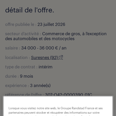
détail de l'offre.
offre publiée le :
23 juillet 2026
secteur d’activité :
Commerce de gros, à l'exception
des automobiles et des motocycles
salaire :
34 000 - 36 000 € / an
localisation :
Suresnes (92)
type de contrat :
intérim
durée :
9 mois
expérience :
3 année(s)
référence de l'offre :
307-O42-0000390_01C
Lorsque vous visitez notre site web, le Groupe Randstad France et ses
partenaires peuvent stocker et récupérer des informations sur votre