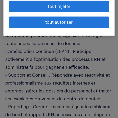
centres de coûts, ajustements salariaux) avec une
tout rejeter
précision absolue et dans le respect strict du
RGPD.
tout autoriser
- Contrôle et Fiabilité : Réaliser des audits réguliers
du système pour identifier, signaler et corriger
toute anomalie ou écart de données.
- Amélioration continue (LEAN) : Participer
activement à l'optimisation des processus RH et
administratifs pour gagner en efficacité.
- Support et Conseil : Répondre avec réactivité et
professionnalisme aux requêtes internes et
externes, gérer les dossiers du personnel et traiter
les escalades provenant du centre de contact.
- Reporting : Créer et maintenir à jour les tableaux
de bord et rapports RH nécessaires au pilotage de