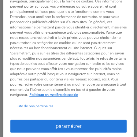
navigateur, principalement sous la forme de cookies. Ces informations
peuvent porter sur vous, vos préférences ou votre appareil, et sont
principalement utilisées pour que le site fonctionne comme vous
description du poste
l’attendez, pour améliorer la performance de notre site, et pour vous
proposer des publicités ciblées sur d’autres sites. En général, ces
informations ne permettent pas de vous identifier directement, mais elles
peuvent vous offrir une expérience web plus personnalisée. Parce que
Vous rejoindrez une équipe dynamique et jouerez
nous respectons votre droit à la vie privée, vous pouvez choisir de ne
pas autoriser les catégories de cookies qui ne sont pas strictement
un rôle clé dans la gestion quotidienne de nos
nécessaires au bon fonctionnement du site Internet. Cliquez sur
collaborateurs, en garantissant l'exactitude des
“paramétrer”, puis sur les titres des différentes catégories pour en savoir
plus et modifier nos paramètres par défaut. Toutefois, le refus de certains
données RH et l'efficacité de nos processus.
types de cookies peut affecter votre navigation sur le site et les services
que nous pouvons vous offrir (ex : vous recevrez des publicités moins
adaptées à votre profil lorsque vous naviguerez sur Internet, vous ne
Vous interviendrez sur les missions suivantes :
pourrez pas partager du contenu via les réseaux sociaux, etc.). Vous
pourrez retirer votre consentement ou modifier votre paramétrage à tout
- Gestion administrative & Préparation de la paie :
moment via l’icône cookie disponible en bas et à gauche de votre
Assurer la gestion du personnel, l'administration
navigateur.
Politique en matière de cookie
des avantages sociaux et le traitement des
Liste de nos partenaires
données de paie.
- Intégrité des données (SIRH) : Mettre à jour les
paramétrer
dossiers collaborateurs (changements de statut,