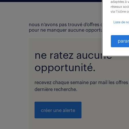
adaptées à v
réseaux soc
via l’icône 
Liste de n
nous n’avons pas trouvé d’offres d’emploi qui
pour ne manquer aucune opportunité !
para
ne ratez aucune
opportunité.
recevez chaque semaine par mail les offres
dernière recherche.
créer une alerte