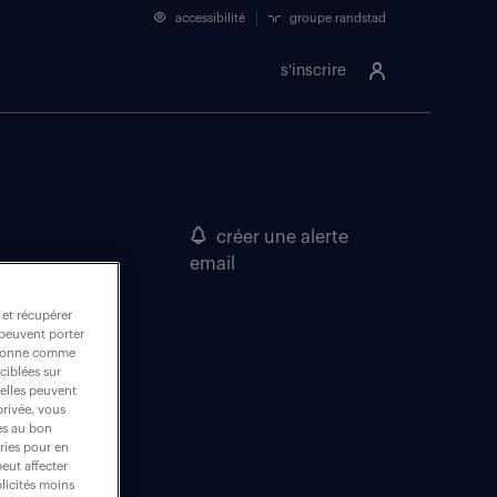
accessibilité
groupe randstad
s'inscrire
créer une alerte
email
 et récupérer
 peuvent porter
nctionne comme
ciblées sur
 elles peuvent
privée, vous
es au bon
ories pour en
peut affecter
blicités moins