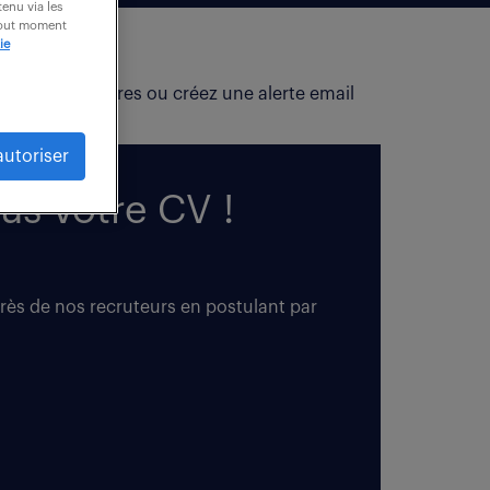
enu via les
 tout moment
ie
fiez vos critères ou créez une alerte email
autoriser
us votre CV !
près de nos recruteurs en postulant par