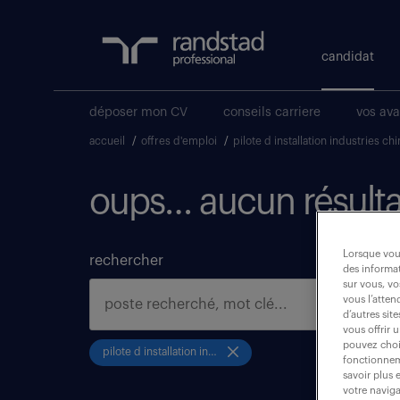
candidat
déposer mon CV
conseils carriere
vos av
accueil
/
offres d'emploi
/
pilote d installation industries 
oups… aucun résulta
Lorsque vous
rechercher
des informat
sur vous, vo
vous l’atten
d’autres sit
vous offrir 
pouvez chois
pilote d installation industries chimiques et production d energie
fonctionneme
savoir plus 
votre naviga