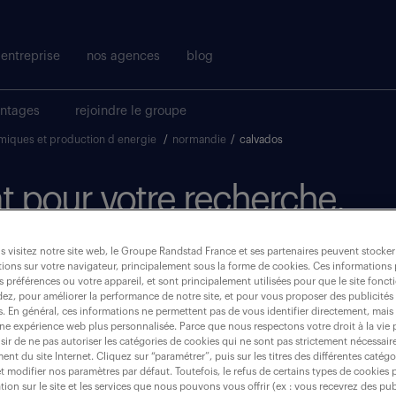
entreprise
nos agences
blog
antages
rejoindre le groupe
chimiques et production d energie
/
normandie
/
calvados
t pour votre recherche.
 visitez notre site web, le Groupe Randstad France et ses partenaires peuvent stocker
où ?
ions sur votre navigateur, principalement sous la forme de cookies. Ces informations
s préférences ou votre appareil, et sont principalement utilisées pour que le site fo
dez, pour améliorer la performance de notre site, et pour vous proposer des publicités 
es. En général, ces informations ne permettent pas de vous identifier directement, mais
une expérience web plus personnalisée. Parce que nous respectons votre droit à la vie 
ir de ne pas autoriser les catégories de cookies qui ne sont pas strictement nécessair
calvados (14)
nt du site Internet. Cliquez sur “paramétrer”, puis sur les titres des différentes catég
et modifier nos paramètres par défaut. Toutefois, le refus de certains types de cookies 
tion sur le site et les services que nous pouvons vous offrir (ex : vous recevrez des pu