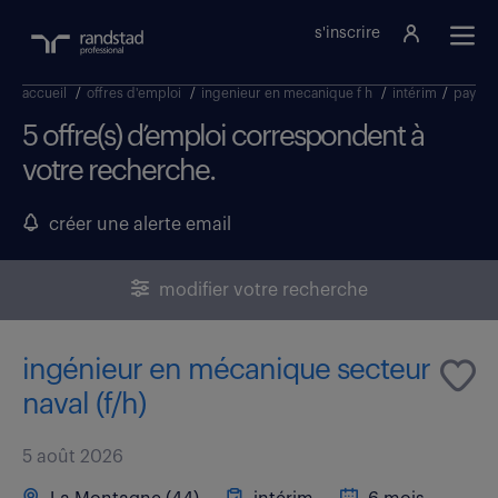
s'inscrire
accueil
/
offres d'emploi
/
ingenieur en mecanique f h
/
intérim
/
pays de
5 offre(s) d’emploi correspondent à
votre recherche.
créer une alerte email
modifier votre recherche
ingénieur en mécanique secteur
naval (f/h)
5 août 2026