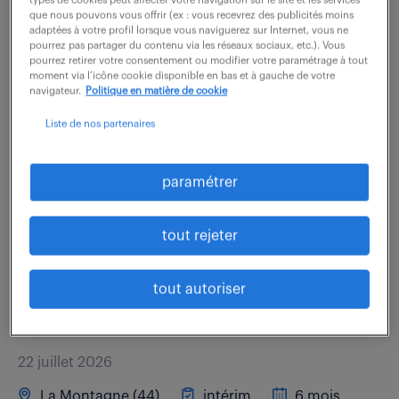
types de cookies peut affecter votre navigation sur le site et les services
que nous pouvons vous offrir (ex : vous recevrez des publicités moins
40 000 - 50 000 € / an
adaptées à votre profil lorsque vous naviguerez sur Internet, vous ne
pourrez pas partager du contenu via les réseaux sociaux, etc.). Vous
pourrez retirer votre consentement ou modifier votre paramétrage à tout
Vous rejoignez le site Naval Group de Nantes-Indret,
moment via l’icône cookie disponible en bas et à gauche de votre
spécialisé dans la propulsion des navires militaires,
navigateur.
Politique en matière de cookie
de la conception au montage. Vous intégrez le
Liste de nos partenaires
service de conception Générateur de...
paramétrer
voir l'offre
tout rejeter
ingénieur suivi programme
tout autoriser
hydrogène secteur naval (f/h)
22 juillet 2026
La Montagne (44)
intérim
6 mois