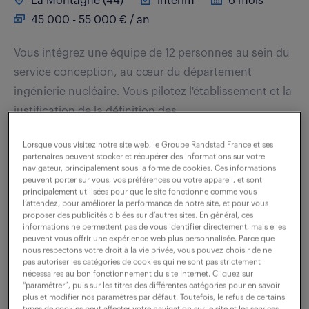
La Montagne (44)
intérim
6 mois
45 000 - 55 000 € / an
Vous intégrez une équipe de 12 personnes au sein du
service conception, au cœur du département
ingénierie nucléaire. Vous pilotez l'établissement et la
justification de la définition des...
Lorsque vous visitez notre site web, le Groupe Randstad France et ses
partenaires peuvent stocker et récupérer des informations sur votre
voir l'offre
navigateur, principalement sous la forme de cookies. Ces informations
peuvent porter sur vous, vos préférences ou votre appareil, et sont
principalement utilisées pour que le site fonctionne comme vous
l’attendez, pour améliorer la performance de notre site, et pour vous
proposer des publicités ciblées sur d’autres sites. En général, ces
ingénieur en mécanique secteur
informations ne permettent pas de vous identifier directement, mais elles
peuvent vous offrir une expérience web plus personnalisée. Parce que
naval (f/h)
nous respectons votre droit à la vie privée, vous pouvez choisir de ne
pas autoriser les catégories de cookies qui ne sont pas strictement
nécessaires au bon fonctionnement du site Internet. Cliquez sur
4 août 2026
“paramétrer”, puis sur les titres des différentes catégories pour en savoir
plus et modifier nos paramètres par défaut. Toutefois, le refus de certains
La Montagne (44)
intérim
6 mois