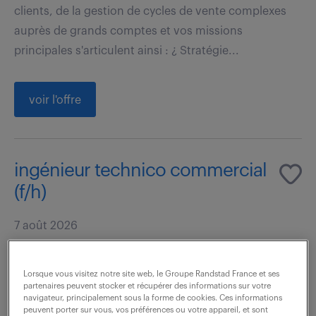
clients, de la gestion de cycles de vente complexes
auprès de grands comptes et vos missions
principales s'articulent ainsi : ¿ Stratégie...
voir l'offre
ingénieur technico commercial
(f/h)
7 août 2026
Gennevilliers (92)
CDI
40 000 - 50 000 € / an
Lorsque vous visitez notre site web, le Groupe Randstad France et ses
partenaires peuvent stocker et récupérer des informations sur votre
navigateur, principalement sous la forme de cookies. Ces informations
Souhaiteriez-vous relever des défis en tant
peuvent porter sur vous, vos préférences ou votre appareil, et sont