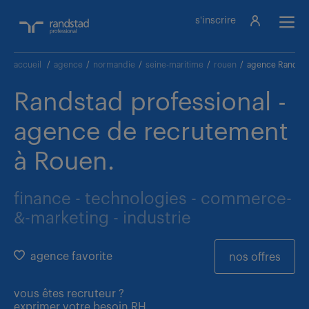
s'inscrire
accueil
/
agence
/
normandie
/
seine-maritime
/
rouen
/
agence Randsta
Randstad professional -
agence de recrutement
à Rouen.
finance - technologies - commerce-
&-marketing - industrie
agence favorite
nos offres
vous êtes
recruteur ?
exprimer votre besoin RH