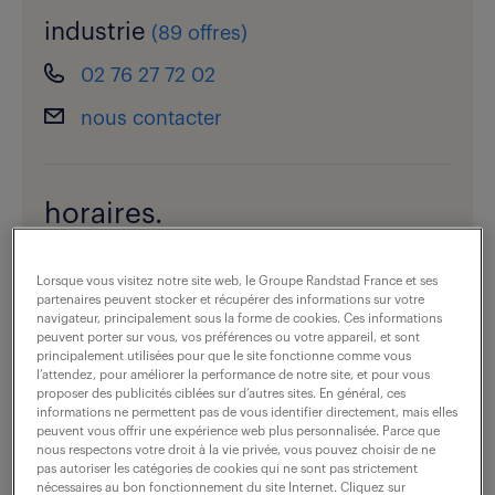
industrie
(
89 offres
)
02 76 27 72 02
nous contacter
horaires.
fermé
Lorsque vous visitez notre site web, le Groupe Randstad France et ses
voir les horaires
partenaires peuvent stocker et récupérer des informations sur votre
navigateur, principalement sous la forme de cookies. Ces informations
peuvent porter sur vous, vos préférences ou votre appareil, et sont
principalement utilisées pour que le site fonctionne comme vous
l’attendez, pour améliorer la performance de notre site, et pour vous
vous êtes recruteur ?
proposer des publicités ciblées sur d’autres sites. En général, ces
informations ne permettent pas de vous identifier directement, mais elles
peuvent vous offrir une expérience web plus personnalisée. Parce que
nous respectons votre droit à la vie privée, vous pouvez choisir de ne
pas autoriser les catégories de cookies qui ne sont pas strictement
dernières offres -
nécessaires au bon fonctionnement du site Internet. Cliquez sur