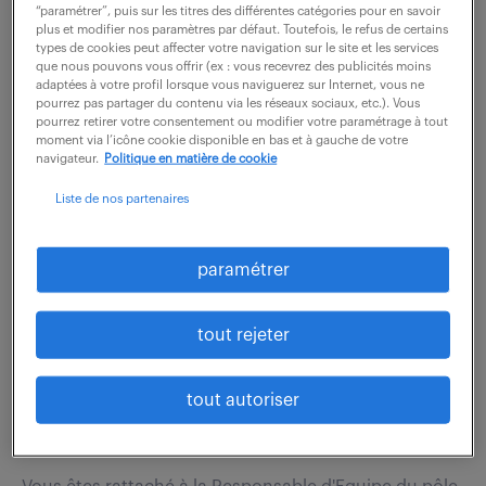
“paramétrer”, puis sur les titres des différentes catégories pour en savoir
spécialité finance.
plus et modifier nos paramètres par défaut. Toutefois, le refus de certains
types de cookies peut affecter votre navigation sur le site et les services
que nous pouvons vous offrir (ex : vous recevrez des publicités moins
adaptées à votre profil lorsque vous naviguerez sur Internet, vous ne
pourrez pas partager du contenu via les réseaux sociaux, etc.). Vous
pourrez retirer votre consentement ou modifier votre paramétrage à tout
recevoir les offres par mail
moment via l’icône cookie disponible en bas et à gauche de votre
navigateur.
Politique en matière de cookie
Liste de nos partenaires
paramétrer
COMPTABLE FOURNISSEURS
(F/H)
tout rejeter
5 août 2026
tout autoriser
Bois Guillaume (76)
intérim
4 mois
27 000 - 27 300 € / an